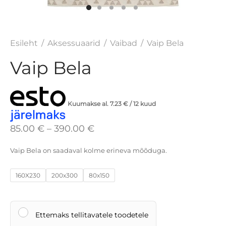
ad
oollauad
Esileht
/
Aksessuaarid
/
Vaibad
/
Vaip Bela
id
iinkapid
Vaip Bela
 aksessuaarid
id
serid ja viirukid
id
Kuumakse al.
7.23
€
/ 12 kuud
ad
anid
Hinnavahemik:
85.00
€
–
390.00
€
did ja padjad
toolid
85.00 € kuni
Vaip Bela on saadaval kolme erineva mõõduga.
390.00 €
160X230
200x300
80x150
Ettemaks tellitavatele toodetele