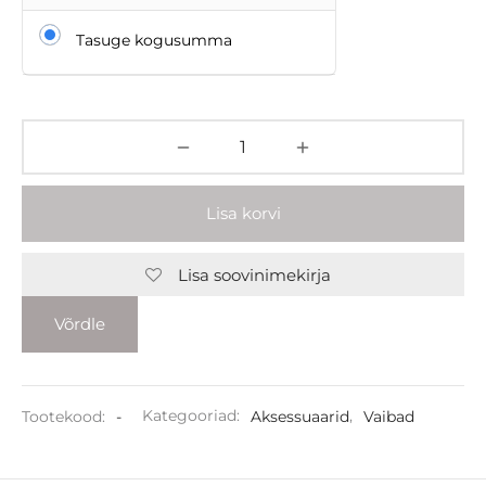
Tasuge kogusumma
Lisa korvi
Lisa soovinimekirja
Võrdle
Tootekood:
-
Kategooriad:
Aksessuaarid
,
Vaibad