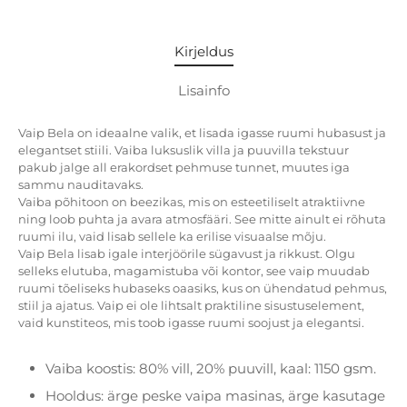
Kirjeldus
Lisainfo
Vaip Bela on ideaalne valik, et lisada igasse ruumi hubasust ja
elegantset stiili. Vaiba luksuslik villa ja puuvilla tekstuur
pakub jalge all erakordset pehmuse tunnet, muutes iga
sammu nauditavaks.
Vaiba põhitoon on beezikas, mis on esteetiliselt atraktiivne
ning loob puhta ja avara atmosfääri. See mitte ainult ei rõhuta
ruumi ilu, vaid lisab sellele ka erilise visuaalse mõju.
Vaip Bela lisab igale interjöörile sügavust ja rikkust. Olgu
selleks elutuba, magamistuba või kontor, see vaip muudab
ruumi tõeliseks hubaseks oaasiks, kus on ühendatud pehmus,
stiil ja ajatus. Vaip ei ole lihtsalt praktiline sisustuselement,
vaid kunstiteos, mis toob igasse ruumi soojust ja elegantsi.
Vaiba koostis: 80% vill, 20% puuvill, kaal: 1150 gsm.
Hooldus: ärge peske vaipa masinas, ärge kasutage