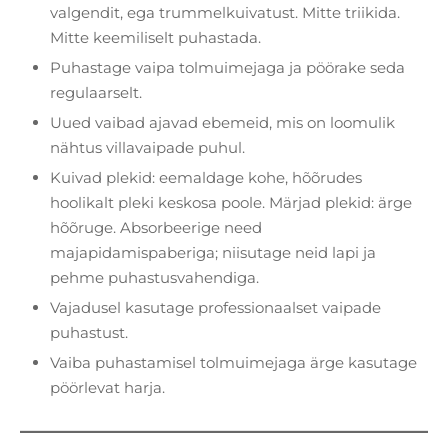
valgendit, ega trummelkuivatust. Mitte triikida.
Mitte keemiliselt puhastada.
Puhastage vaipa tolmuimejaga ja pöörake seda
regulaarselt.
Uued vaibad ajavad ebemeid, mis on loomulik
nähtus villavaipade puhul.
Kuivad plekid: eemaldage kohe, hõõrudes
hoolikalt pleki keskosa poole. Märjad plekid: ärge
hõõruge. Absorbeerige need
majapidamispaberiga; niisutage neid lapi ja
pehme puhastusvahendiga.
Vajadusel kasutage professionaalset vaipade
puhastust.
Vaiba puhastamisel tolmuimejaga ärge kasutage
pöörlevat harja.