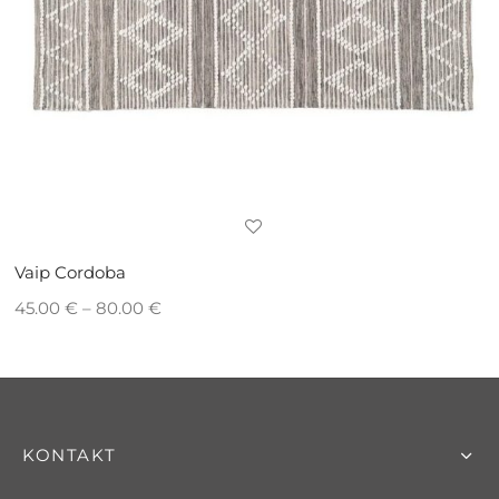
Vaip Cordoba
Hinnavahemik:
45.00
€
–
80.00
€
45.00 € kuni
80.00 €
KONTAKT