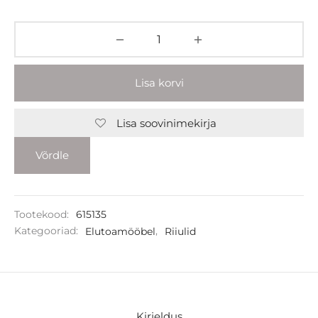
Lisa korvi
Lisa soovinimekirja
Võrdle
Tootekood:
615135
Kategooriad:
Elutoamööbel
,
Riiulid
Kirjeldus