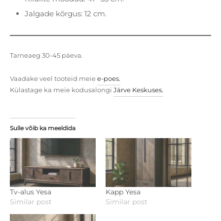
Jalgade kõrgus: 12 cm.
Tarneaeg 30-45 päeva.
Vaadake veel tooteid meie
e-poes.
Külastage ka meie kodusalongi
Järve Keskuses.
Sulle võib ka meeldida
Tv-alus Yesa
Kapp Yesa
Similar post
Similar post