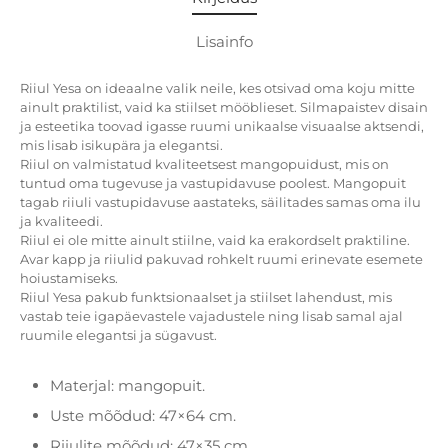
Lisainfo
Riiul Yesa on ideaalne valik neile, kes otsivad oma koju mitte
ainult praktilist, vaid ka stiilset mööblieset. Silmapaistev disain
ja esteetika toovad igasse ruumi unikaalse visuaalse aktsendi,
mis lisab isikupära ja elegantsi.
Riiul on valmistatud kvaliteetsest mangopuidust, mis on
tuntud oma tugevuse ja vastupidavuse poolest. Mangopuit
tagab riiuli vastupidavuse aastateks, säilitades samas oma ilu
ja kvaliteedi.
Riiul ei ole mitte ainult stiilne, vaid ka erakordselt praktiline.
Avar kapp ja riiulid pakuvad rohkelt ruumi erinevate esemete
hoiustamiseks.
Riiul Yesa pakub funktsionaalset ja stiilset lahendust, mis
vastab teie igapäevastele vajadustele ning lisab samal ajal
ruumile elegantsi ja sügavust.
Materjal: mangopuit.
Uste mõõdud: 47×64 cm.
Riiulite mõõdud: 47×35 cm.