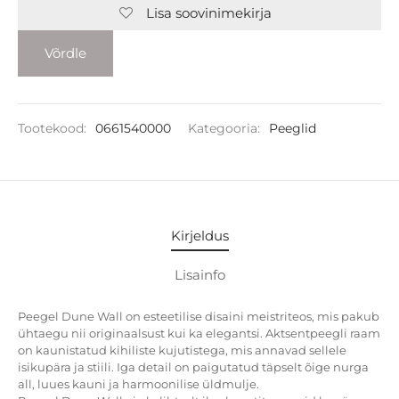
Lisa soovinimekirja
Võrdle
Tootekood:
0661540000
Kategooria:
Peeglid
Kirjeldus
Lisainfo
Peegel Dune Wall on esteetilise disaini meistriteos, mis pakub
ühtaegu nii originaalsust kui ka elegantsi. Aktsentpeegli raam
on kaunistatud kihiliste kujutistega, mis annavad sellele
isikupära ja stiili. Iga detail on paigutatud täpselt õige nurga
all, luues kauni ja harmoonilise üldmulje.