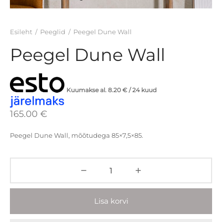
ad
oollauad
Esileht
/
Peeglid
/
Peegel Dune Wall
id
iinkapid
Peegel Dune Wall
 aksessuaarid
id
serid ja viirukid
id
Kuumakse al.
8.20
€
/ 24 kuud
165.00
€
ad
anid
Peegel Dune Wall, mõõtudega 85×7,5×85.
did ja padjad
toolid
Lisa korvi