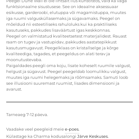
Peegel Dune Wall ei ole lihtsalt ilus kunstiteos, vaid ka väga
funktsionaalne sisustusese. See on ideaalne aksessuaar
esikusse, garderoobi, elutuppa või magamistuppa, muutes
iga ruumi valgusküllasemaks ja sügavamaks. Peegel on
mõeldud nii esteetiliseks rahuloluks kui ka praktiliseks
kasutuseks, pakkudes lisaväärtust igas keskkonnas.
Peegel on valmistatud kvaliteetsetest materjalidest. Rauast
raam on tugev ja vastupidav, pakkudes aastatepikkust
kasutusmugavust. Peegelklaas on kristallselge ja kõrge
kvaliteediga, tagades, et peegeldus on alati terav ja
moonutustevaba.
Paigaldades peegli oma koju, lisate koheselt ruumile valgust,
helgust ja sügavust. Peegel peegeldab loomulikku valgust,
muutes iga ruumi helegemaks ja rõõmsamaks. Samuti loob
see illusiooni suuremast ruumist, lisades dimensiooni ja
avarust.
Tarneaeg 7-12 päeva.
Vaadake veel peegleid meie
e-poes.
Külastage ka Charma kodusalongi
Järve Keskuses.