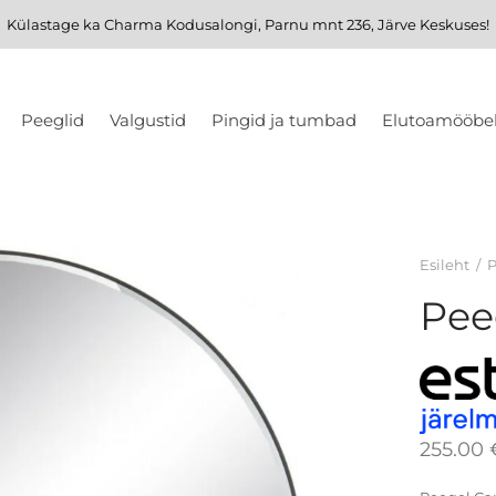
Külastage ka
Charma Kodusalongi
, Parnu mnt 236, Järve Keskuses!
Peeglid
Valgustid
Pingid ja tumbad
Elutoamööbe
Esileht
/
P
Pee
255.00