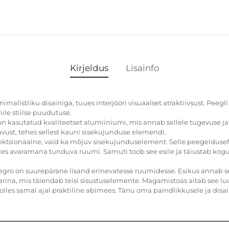
Kirjeldus
Lisainfo
malistliku disainiga, tuues interjööri visuaalset atraktiivsust. Peeg
ile stiilse puudutuse.
on kasutatud kvaliteetset alumiiniumi, mis annab sellele tugevuse j
gavust, tehes sellest kauni sisekujunduse elemendi.
unktsionaalne, vaid ka mõjuv sisekujunduselement. Selle peegeldusef
es avaramana tunduva ruumi. Samuti toob see esile ja täiustab kogu 
o on suurepärane lisand erinevatesse ruumidesse. Esikus annab s
rina, mis täiendab teisi sisustuselemente. Magamistoas aitab see lu
olles samal ajal praktiline abimees. Tänu oma paindlikkusele ja disai