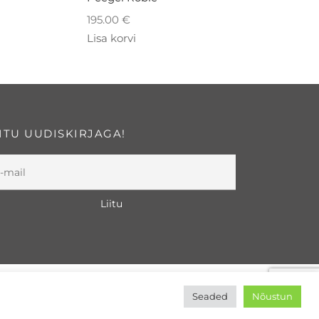
195.00
€
Lisa korvi
IITU UUDISKIRJAGA!
©2026 Home Beauty
Seaded
Nõustun