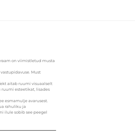
li raam on viimistletud musta
a vastupidavuse. Must
ekt aitab ruumi visuaalselt
ruumi esteetikat, lisades
ee esmamulje avarusest.
ua rahuliku ja
ni ilule sobib see peegel