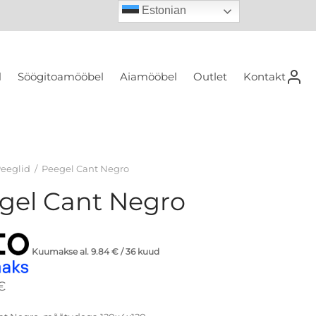
Estonian
l
Söögitoamööbel
Aiamööbel
Outlet
Kontakt
eeglid
/
Peegel Cant Negro
gel Cant Negro
Kuumakse al.
9.84
€
/ 36 kuud
€