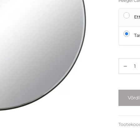
Peegel Ca
Et
Ta
Võrd
Tootekoo