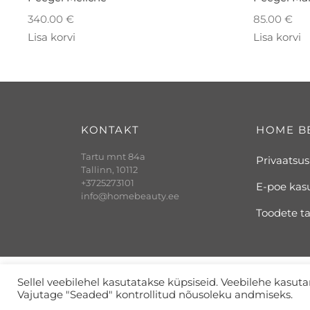
340.00
€
85.00
€
Lisa korvi
Lisa korvi
KONTAKT
HOME B
Tartu mnt 84a
Privaatsus
Tallinn, 10112
+3725273101
E-poe kas
info@homebeauty.ee
Toodete t
Sellel veebilehel kasutatakse küpsiseid. Veebilehe kasut
Vajutage "Seaded" kontrollitud nõusoleku andmiseks.