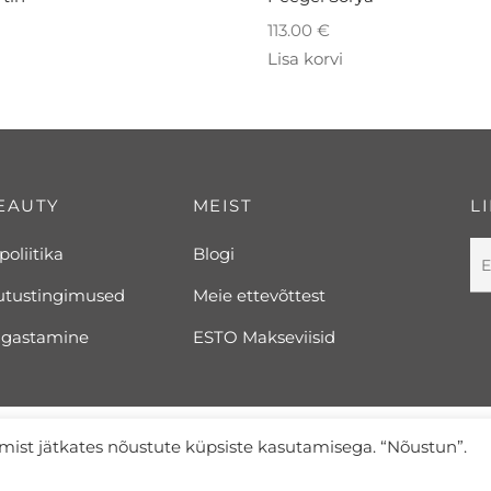
113.00
€
Lisa korvi
EAUTY
MEIST
L
poliitika
Blogi
utustingimused
Meie ettevõttest
agastamine
ESTO Makseviisid
amist jätkates nõustute küpsiste kasutamisega. “Nõustun”.