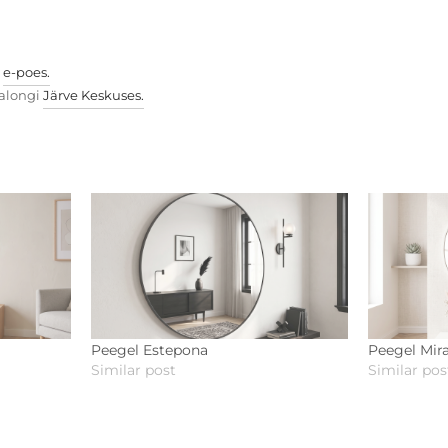
e
e-poes.
alongi
Järve Keskuses.
Peegel Estepona
Peegel Mir
Similar post
Similar pos