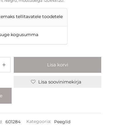
nt Negro, mõõtudega 120x4x120.
temaks tellitavatele toodetele
suge kogusumma
Lisa korvi
Lisa soovinimekirja
le
d:
601284
Kategooria:
Peeglid