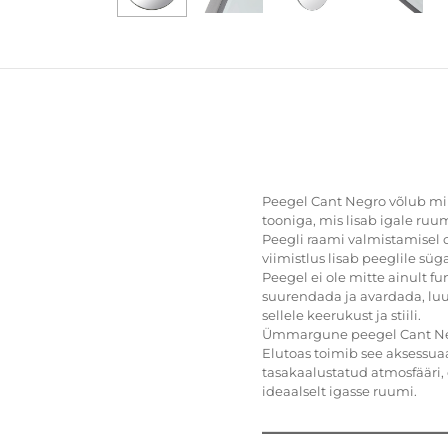
Peegel Cant Negro võlub mini
tooniga, mis lisab igale ruum
Peegli raami valmistamisel 
viimistlus lisab peeglile sü
Peegel ei ole mitte ainult f
suurendada ja avardada, luu
sellele keerukust ja stiili.
Ümmargune peegel Cant Negr
Elutoas toimib see aksessuaa
tasakaalustatud atmosfääri, 
ideaalselt igasse ruumi.